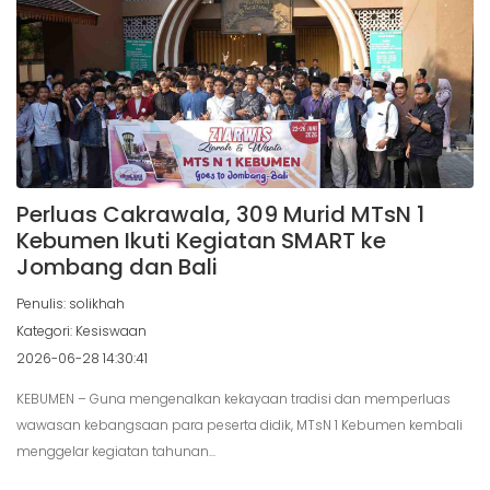
Perluas Cakrawala, 309 Murid MTsN 1
Kebumen Ikuti Kegiatan SMART ke
Jombang dan Bali
Penulis: solikhah
Kategori: Kesiswaan
2026-06-28 14:30:41
KEBUMEN – Guna mengenalkan kekayaan tradisi dan memperluas
wawasan kebangsaan para peserta didik, MTsN 1 Kebumen kembali
menggelar kegiatan tahunan...