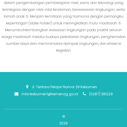
dalam pengembangan pembelajaran riset, sains, dan teknologi yang
terintegrasi dengan nilai-nilai keislaman, berwawasan lingkungan, serta
ramah anak. 5. Menjalin kemitraan yang harmonis dengan pemangku
kepentingan (stake holder) untuk meningkatkan mutu madrasah. 6.
Menumbuhkembangkan wawasan lingkungan pada praktik seluruh
warga madrasah melalui budaya pelestarian lingkungan, penghematan
sumber daya dan meminimalisir dampak lingkungan, dan efisiensi
kegiatan
Jl. Tentara Pelajar Nomor 29 Kebumen
mtsnkebumen1@kemenag.go.id
(0287) 381229
©
2026