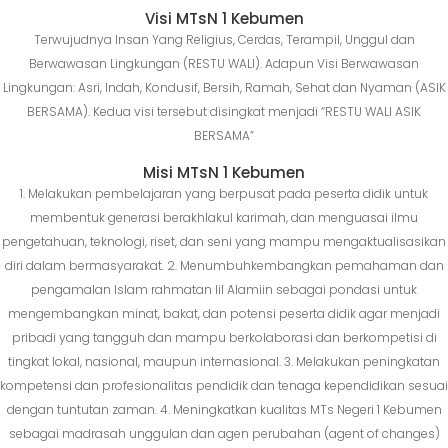
Visi MTsN 1 Kebumen
Terwujudnya Insan Yang Religius, Cerdas, Terampil, Unggul dan
Berwawasan Lingkungan (RESTU WALI). Adapun Visi Berwawasan
Lingkungan: Asri, Indah, Kondusif, Bersih, Ramah, Sehat dan Nyaman (ASIK
BERSAMA). Kedua visi tersebut disingkat menjadi “RESTU WALI ASIK
BERSAMA”
Misi MTsN 1 Kebumen
1. Melakukan pembelajaran yang berpusat pada peserta didik untuk
membentuk generasi berakhlakul karimah, dan menguasai ilmu
pengetahuan, teknologi, riset, dan seni yang mampu mengaktualisasikan
diri dalam bermasyarakat. 2. Menumbuhkembangkan pemahaman dan
pengamalan Islam rahmatan lil Alamiin sebagai pondasi untuk
mengembangkan minat, bakat, dan potensi peserta didik agar menjadi
pribadi yang tangguh dan mampu berkolaborasi dan berkompetisi di
tingkat lokal, nasional, maupun internasional. 3. Melakukan peningkatan
kompetensi dan profesionalitas pendidik dan tenaga kependidikan sesuai
dengan tuntutan zaman. 4. Meningkatkan kualitas MTs Negeri 1 Kebumen
sebagai madrasah unggulan dan agen perubahan (agent of changes)