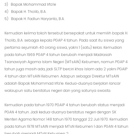
3) Bapak Mohammad Irfa’ie
4) Bapak H. Tholib, B.A.
5) Bapak H. Fadlun Haryanto, B.A.
Kemudian kelima tokoh tersebut bersepakat untuk memilih bapak H.
Tholib, B.A. sebagai kepala PGAP 4 tahun. Pada saat itu siswa yang
pertama sejumlah 40 orang siswa, yakni 1 (satu) kelas. Kemudian
pada tahun 1969 PGAP 4 tahun berubah menjadi Madrasah
Tsanawiyah Agama Islam Negeri (MTsAIN) Kebumen, namun PGAP 4
tahun juga masih ada, jadi SLTP berciri khas Islam ada 2 yakni PGAIP
4 tahun dan MTsAIN Kebumen. Adapun sebagai Direktur MTsAIN
adalah Bapak Mohammad Irfa’ie. Kedua-duanya berjalan lancar
walaupun satu berstatus negeri dan yang satunya swasta.
Kemudian pada tahun 1970 PGAIP 4 tahun berubah status menjadi
PGAN 4 tahun. Jadi kedua-duanya berstatus negeri dengan SK
Menteri Agama Nomor: 148 tahun 1970 tanggal 22 Juli 1970. Kemudian
pada tahun 1978 MTsAIN menjadi MTsN Kebumen 1 dan PGAN 4 tahun
berubah menjadi MTsN Kebumen 2.