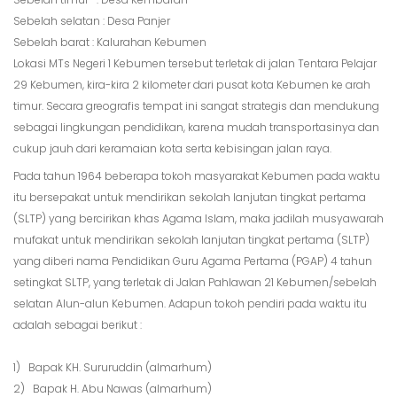
Sebelah selatan : Desa Panjer
Sebelah barat : Kalurahan Kebumen
Lokasi MTs Negeri 1 Kebumen tersebut terletak di jalan Tentara Pelajar
29 Kebumen, kira-kira 2 kilometer dari pusat kota Kebumen ke arah
timur. Secara greografis tempat ini sangat strategis dan mendukung
sebagai lingkungan pendidikan, karena mudah transportasinya dan
cukup jauh dari keramaian kota serta kebisingan jalan raya.
Pada tahun 1964 beberapa tokoh masyarakat Kebumen pada waktu
itu bersepakat untuk mendirikan sekolah lanjutan tingkat pertama
(SLTP) yang bercirikan khas Agama Islam, maka jadilah musyawarah
mufakat untuk mendirikan sekolah lanjutan tingkat pertama (SLTP)
yang diberi nama Pendidikan Guru Agama Pertama (PGAP) 4 tahun
setingkat SLTP, yang terletak di Jalan Pahlawan 21 Kebumen/sebelah
selatan Alun-alun Kebumen. Adapun tokoh pendiri pada waktu itu
adalah sebagai berikut :
1) Bapak KH. Sururuddin (almarhum)
2) Bapak H. Abu Nawas (almarhum)